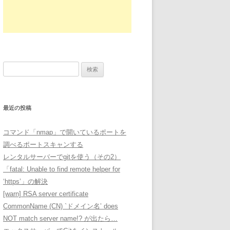
検
索:
最近の投稿
コマンド「nmap」で開いているポートを
調べるポートスキャンする
レンタルサーバーでgitを使う（その2）
「fatal: Unable to find remote helper for
‘https’」の解決
[warn] RSA server certificate
CommonName (CN) `ドメイン名’ does
NOT match server name!? が出たら…