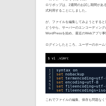
ロリポップは、2週間のお試し期間がある
式利用することにしました。
が、ファイルを編集してみようとすると
どうやら、サーバーのエンコーディングが
WordPressを始め、最近のWebアプ
ログインしたところ、ユーザーのホームデ
$ vi .vimrc
syntax on
1
2
set
nobackup
3
set
termencoding=utf-
4
set
encoding=utf-8
5
set
fileencoding=utf-
6
set
fileencodings=iso
これでファイルの編集、保存も問題なく