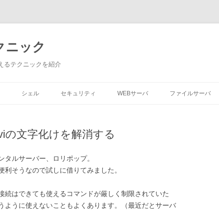
aテクニック
uxで使えるテクニックを紹介
コ
ン
シェル
セキュリティ
WEBサーバ
ファイルサーバ
テ
ン
ツ
へ
ス
viの文字化けを解消する
キ
ッ
プ
ンタルサーバー、ロリポップ。
て便利そうなので試しに借りてみました。
H接続はできても使えるコマンドが厳しく制限されていた
うように使えないこともよくあります。（最近だとサーバ