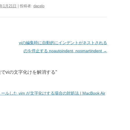
3年1月21日
|
投稿者:
dacelo
viの編集時に自動的にインデントがネストされる
のを停止する noautoindent, nosmartindent
→
続でviの文字化けを解消する
”
た vim が文字化けする場合の対処法 | MacBook Air