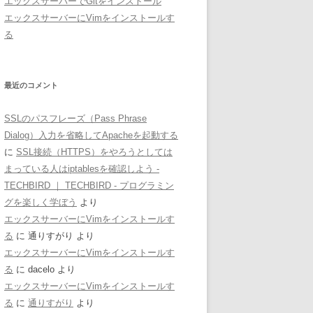
エックスサーバーでGitをインストール
エックスサーバーにVimをインストールす
る
最近のコメント
SSLのパスフレーズ（Pass Phrase
Dialog）入力を省略してApacheを起動する
に
SSL接続（HTTPS）をやろうとしては
まっている人はiptablesを確認しよう -
TECHBIRD ｜ TECHBIRD - プログラミン
グを楽しく学ぼう
より
エックスサーバーにVimをインストールす
る
に
通りすがり
より
エックスサーバーにVimをインストールす
る
に
dacelo
より
エックスサーバーにVimをインストールす
る
に
通りすがり
より