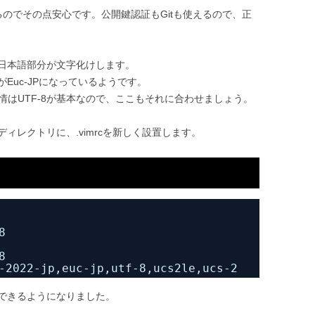
のでその点安心です。公開鍵認証もGitも使えるので、正
日本語部分が文字化けします。
Euc-JPになっているようです。
リ事情はUTF-8が基本なので、ここもそれに合わせましょう。
ィレクトリに、.vimrcを新しく設置します。
8
8
-2022-jp,euc-jp,utf-8,ucs2le,ucs-2
できるようになりました。