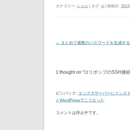
カテゴリー:
シェル
| タグ:
vi
| 投稿日:
201
投
←
まとめて複数のパスワードを生成する
稿
ナ
ビ
1 thought on “
ロリポップのSSH接
ゲ
ー
シ
ピンバック:
エックスサーバーにインストールし
ョ
とWordPressでこうなった
ン
コメントは停止中です。