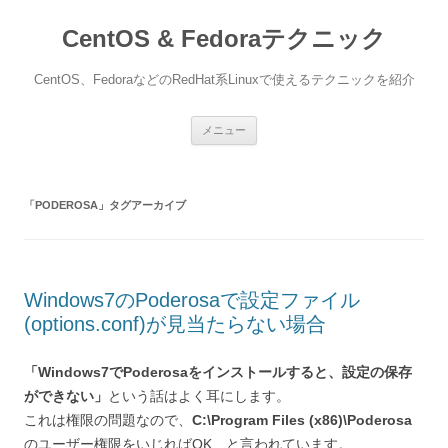
CentOS & Fedoraテクニック
CentOS、FedoraなどのRedHat系Linuxで使えるテクニックを紹介
コ
メニュー
ン
テ
ン
ツ
へ
「
PODEROSA
」タグアーカイブ
ス
キ
ッ
プ
Windows7のPoderosaで設定ファイル
(options.conf)が見当たらない場合
「Windows7でPoderosaをインストールすると、設定の保存
ができない」
という話はよく耳にします。
これは権限の問題なので、
C:\Program Files (x86)\Poderosa
のユーザー権限をいじればOK、と言われています。