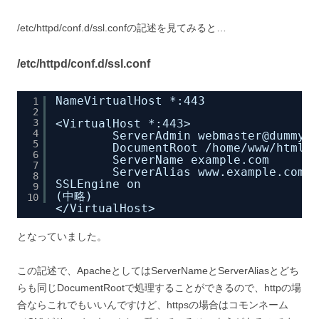
/etc/httpd/conf.d/ssl.confの記述を見てみると…
/etc/httpd/conf.d/ssl.conf
NameVirtualHost *:443
1
2
3
<VirtualHost *:443>
4
ServerAdmin webmaster@dummy-h
5
DocumentRoot 
/home/www/html/
6
ServerName example.com
7
ServerAlias www.example.com
8
SSLEngine on
9
(中略)
10
<
/VirtualHost
>
となっていました。
この記述で、ApacheとしてはServerNameとServerAliasとどち
らも同じDocumentRootで処理することができるので、httpの場
合ならこれでもいいんですけど、httpsの場合はコモンネーム