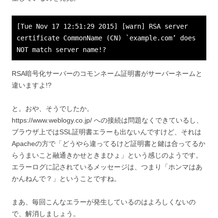
[Tue Nov 17 12:51:29 2015] [warn] RSA server
certificate CommonName (CN) `example.com’ does
NOT match server name!?
RSA暗号化サーバーのコモンネーム証明書がサーバーネームと
違いますよ!?
と。おや、そうでしたか。
https://www.weblogy.co.jp/ への接続は問題なくできているし、
ブラウザ上ではSSL証明書エラーも出ないんですけど、それは
Apacheの方で「どうやら違ってるけど証明書と鍵は合ってるか
らうまいこと融通きかせときまひょ」という感じのようです。
エラーログに記されているメッセージは、つまり「ホンマはあ
かんねんで？」ということですね。
まあ、毎回こんなエラーが発生しているのはよろしくないの
で、解消しましょう。