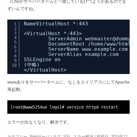
（CN)がサーバーネームと一致しているひつようがあるのでま
ずいんですね。
NameVirtualHost *:443
1
2
3
<VirtualHost *:443>
4
ServerAdmin webmaster@dummy-h
5
DocumentRoot 
/home/www/html/
6
ServerName www.example.com
7
ServerAlias example.com
8
SSLEngine on
9
(中略)
10
<
/VirtualHost
>
wwwありをサーバーネームに、なしをエイリアスにしてApache
再起動。
[root@www5254ue logs]# service httpd restart
エラーが出なくなり、解決です。
カテゴリー:
Webサーバ
| タグ:
SSL
,
エラー解決
| 投稿日:
2015年11