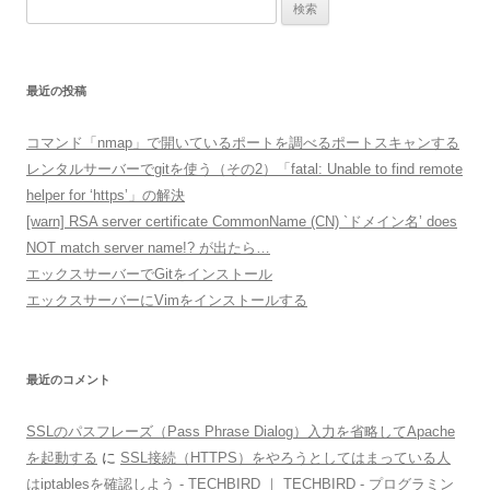
検
索:
最近の投稿
コマンド「nmap」で開いているポートを調べるポートスキャンする
レンタルサーバーでgitを使う（その2）「fatal: Unable to find remote
helper for ‘https’」の解決
[warn] RSA server certificate CommonName (CN) `ドメイン名’ does
NOT match server name!? が出たら…
エックスサーバーでGitをインストール
エックスサーバーにVimをインストールする
最近のコメント
SSLのパスフレーズ（Pass Phrase Dialog）入力を省略してApache
を起動する
に
SSL接続（HTTPS）をやろうとしてはまっている人
はiptablesを確認しよう - TECHBIRD ｜ TECHBIRD - プログラミン