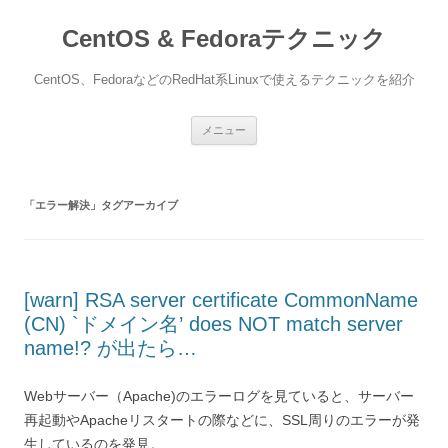
CentOS & Fedoraテクニック
CentOS、FedoraなどのRedHat系Linuxで使えるテクニックを紹介
コ
メニュー
ン
テ
ン
ツ
へ
「
エラー解決
」タグアーカイブ
ス
キ
ッ
プ
[warn] RSA server certificate CommonName
(CN) `ドメイン名’ does NOT match server
name!? が出たら…
Webサーバー（Apache)のエラーログを見ていると、サーバー
再起動やApacheリスタートの際などに、SSL周りのエラーが発
生しているのを発見。