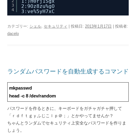
2
1:)H0rj1Sgx
3
2:9Oz8zu%gO
4
3:ve%5yH7xC
カテゴリー:
シェル
,
セキュリティ
| 投稿日:
2013年1月17日
|
投稿者:
dacelo
ランダムパスワードを自動生成するコマンド
mkpasswd
head -c 8 /dev/random
パスワードを作るときに、キーボードをガチャガチャ押して
「ｒｄｆｔｇｙふじこｌｐ＠；」とかやってませんか？
ちゃんとランダムでセキュリティ上安全なパスワードを作りま
しょう。