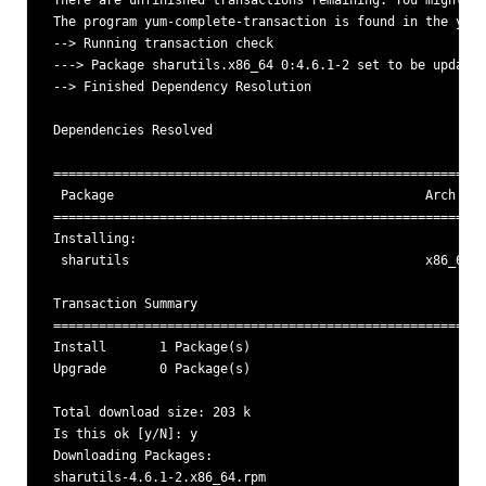
There are unfinished transactions remaining. You might co
The program yum-complete-transaction is found in the yum-
--> Running transaction check

---> Package sharutils.x86_64 0:4.6.1-2 set to be updated

--> Finished Dependency Resolution

Dependencies Resolved

=========================================================
 Package                                         Arch    
=========================================================
Installing:

 sharutils                                       x86_64  
Transaction Summary

=========================================================
Install       1 Package(s)

Upgrade       0 Package(s)

Total download size: 203 k

Is this ok [y/N]: y

Downloading Packages:

sharutils-4.6.1-2.x86_64.rpm                             