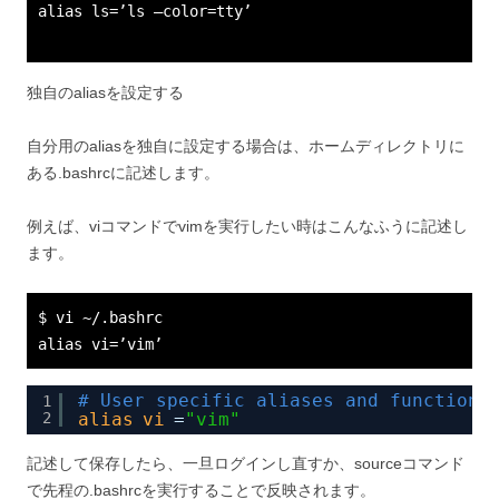
alias ls=’ls –color=tty’
独自のaliasを設定する
自分用のaliasを独自に設定する場合は、ホームディレクトリに
ある.bashrcに記述します。
例えば、viコマンドでvimを実行したい時はこんなふうに記述し
ます。
$ vi ~/.bashrc
alias vi=’vim’
# User specific aliases and functions
1
2
alias
vi
=
"vim"
記述して保存したら、一旦ログインし直すか、sourceコマンド
で先程の.bashrcを実行することで反映されます。