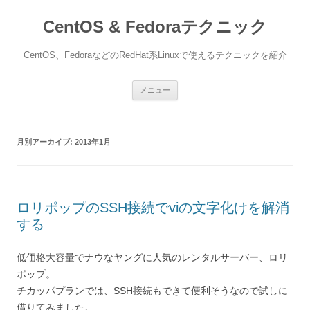
CentOS & Fedoraテクニック
CentOS、FedoraなどのRedHat系Linuxで使えるテクニックを紹介
コ
メニュー
ン
テ
ン
ツ
へ
月別アーカイブ:
2013年1月
ス
キ
ッ
プ
ロリポップのSSH接続でviの文字化けを解消
する
低価格大容量でナウなヤングに人気のレンタルサーバー、ロリ
ポップ。
チカッパプランでは、SSH接続もできて便利そうなので試しに
借りてみました。