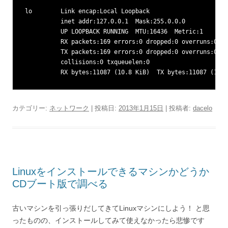
lo        Link encap:Local Loopback  

          inet addr:127.0.0.1  Mask:255.0.0.0

          UP LOOPBACK RUNNING  MTU:16436  Metric:1

          RX packets:169 errors:0 dropped:0 overruns:0 fr
          TX packets:169 errors:0 dropped:0 overruns:0 ca
          collisions:0 txqueuelen:0 

          RX bytes:11087 (10.8 KiB)  TX bytes:11087 (10.8
カテゴリー:
ネットワーク
| 投稿日:
2013年1月15日
|
投稿者:
dacelo
Linuxをインストールできるマシンかどうか
CDブート版で調べる
古いマシンを引っ張りだしてきてLinuxマシンにしよう！ と思
ったものの、インストールしてみて使えなかったら悲惨です