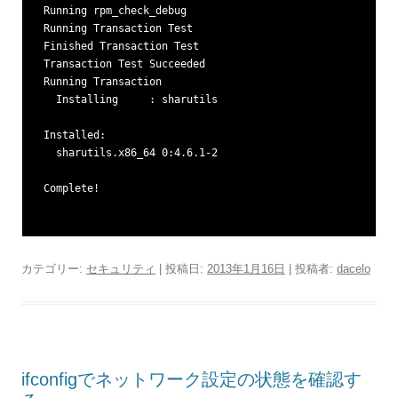
Running rpm_check_debug

Running Transaction Test

Finished Transaction Test

Transaction Test Succeeded

Running Transaction

  Installing     : sharutils                             
Installed:

  sharutils.x86_64 0:4.6.1-2                             
Complete!

カテゴリー:
セキュリティ
| 投稿日:
2013年1月16日
|
投稿者:
dacelo
ifconfigでネットワーク設定の状態を確認す