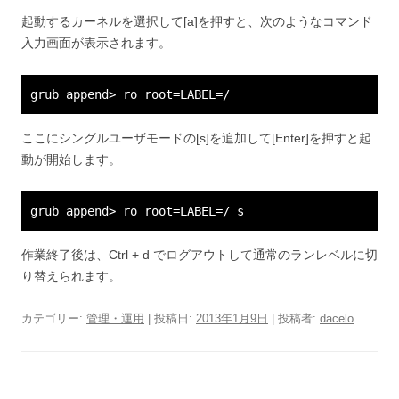
起動するカーネルを選択して[a]を押すと、次のようなコマンド
入力画面が表示されます。
grub append> ro root=LABEL=/
ここにシングルユーザモードの[s]を追加して[Enter]を押すと起
動が開始します。
grub append> ro root=LABEL=/ s
作業終了後は、Ctrl + d でログアウトして通常のランレベルに切
り替えられます。
カテゴリー:
管理・運用
| 投稿日:
2013年1月9日
|
投稿者:
dacelo