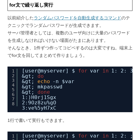
for文で繰り返し実行
以前紹介した
ランダムパスワードを自動生成するコマンド
のテ
クニックでランダムパスワードが生成できます。
サーバ管理者としては、複数のユーザ向けに大量のパスワード
を生成しなければいけない場面がたまにあります。
そんなとき、1件ずつ作ってコピペするのは大変ですね。端末上
でfor文を回してまとめて作りましょう。
[user@myserver] $ 
for
var 
in
1: 2: 3:
1
2
&gt; 
do
3
&gt; 
echo
-n $var
4
&gt; mkpasswd
5
&gt; 
done
6
1:)H0rj1Sgx
7
2:9Oz8zu%gO
8
3:ve%5yH7xC
1行で書いて実行もできます。
[user@myserver] $ 
for
var 
in
1: 2: ; 
d
1