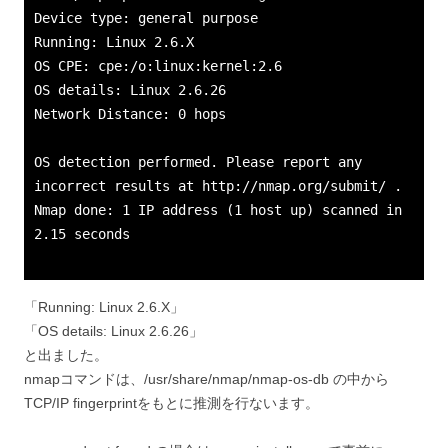
Device type: general purpose
Running: Linux 2.6.X
OS CPE: cpe:/o:linux:kernel:2.6
OS details: Linux 2.6.26
Network Distance: 0 hops
OS detection performed. Please report any
incorrect results at http://nmap.org/submit/ .
Nmap done: 1 IP address (1 host up) scanned in
2.15 seconds
「Running: Linux 2.6.X」
「OS details: Linux 2.6.26」
と出ました。
nmapコマンドは、/usr/share/nmap/nmap-os-db の中から
TCP/IP fingerprintをもとに推測を行ないます。