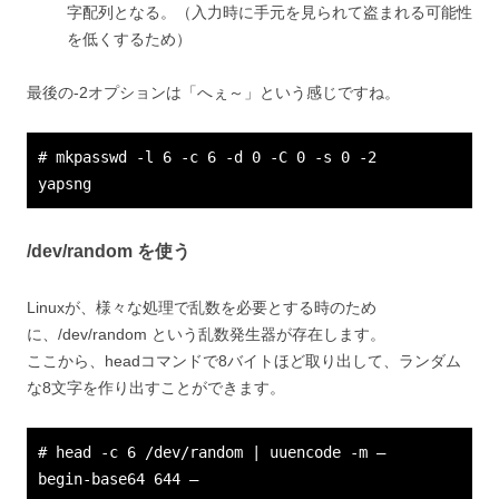
字配列となる。（入力時に手元を見られて盗まれる可能性
を低くするため）
最後の-2オプションは「へぇ～」という感じですね。
# mkpasswd -l 6 -c 6 -d 0 -C 0 -s 0 -2
yapsng
/dev/random を使う
Linuxが、様々な処理で乱数を必要とする時のため
に、/dev/random という乱数発生器が存在します。
ここから、headコマンドで8バイトほど取り出して、ランダム
な8文字を作り出すことができます。
# head -c 6 /dev/random | uuencode -m –
begin-base64 644 –