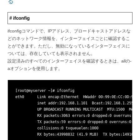
る
# ifconfig
ifconfigコマンドで、IPアドレス、ブロードキャストアドレスな
どのネットワーク情報を、インターフェイスごとに確認するこ
とができます。ただし、無効になっているインターフェイスに
ついては、存在していても表示されません。
設定済みのすべてのインターフェイスを確認するときは、allの-
aオプションを使用します。
[root@myserver ~]# ifconfig

eth0      Link encap:Ethernet  HWaddr 00:99:0E:CC:0D:99  

          inet addr:192.168.1.101  Bcast:192.168.1.255  M
          UP BROADCAST RUNNING MULTICAST  MTU:1500  Metri
          RX packets:3063 errors:0 dropped:0 overruns:0 f
          TX packets:59 errors:0 dropped:0 overruns:0 car
          collisions:0 txqueuelen:1000 

          RX bytes:43998832 (41.9 MiB)  TX bytes:14916163