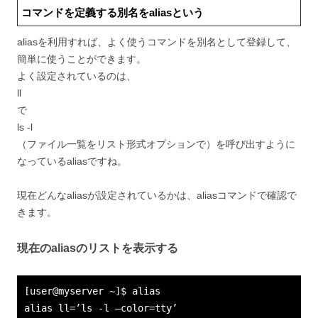
コマンドを定義する別名をaliasという
aliasを利用すれば、よく使うコマンドを別名として登録して、
簡単に使うことができます。
よく設定されているのは、
ll
で
ls -l
（ファイル一覧をリスト形式オプションで）を呼び出すように
なっているaliasですね。
現在どんなaliasが設定されているかは、aliasコマンドで確認で
きます。
現在のaliasのリストを表示する
[user@myserver ~]$ alias
alias ll=’ls -l –color=tty’