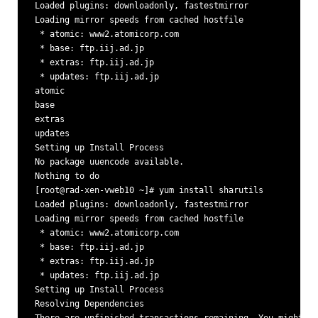
Loaded plugins: downloadonly, fastestmirror

Loading mirror speeds from cached hostfile

 * atomic: www2.atomicorp.com

 * base: ftp.iij.ad.jp

 * extras: ftp.iij.ad.jp

 * updates: ftp.iij.ad.jp

atomic                                                   
base                                                     
extras                                                   
updates                                                  
Setting up Install Process

No package uuencode available.

Nothing to do

[root@rad-xen-vweb10 ~]# yum install sharutils

Loaded plugins: downloadonly, fastestmirror

Loading mirror speeds from cached hostfile

 * atomic: www2.atomicorp.com

 * base: ftp.iij.ad.jp

 * extras: ftp.iij.ad.jp

 * updates: ftp.iij.ad.jp

Setting up Install Process

Resolving Dependencies
