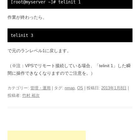
[root@myserver ~]# telinit 1
作業が終わったら、
telinit 3
で元のランレベル1に戻します。
（※注：VPSでリモート接続している場合、「telinit 1」した瞬
間に操作できなくなりますのでご注意を。）
カテゴリー:
管理・運用
| タグ:
nmap
,
OS
| 投稿日:
2013年1月8日
|
投稿者:
竹村 裕次