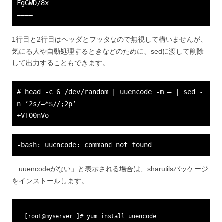
FgGWD/8x
====
1行目と2行目はヘッダとフッタなので無視して構いませんが、
気にる人や自動処理するときなどのために、sedに渡して削除
して出力することもできます。
# head -c 6 /dev/random | uuencode -m – | sed -
n ‘2s/=*$//;2p’
+VTO0nVo
-bash: uuencode: command not found
「uuencodeがない」と表示される場合は、sharutilsパッケージ
をインストールします。
[root@myserver ]# yum install uuencode                   