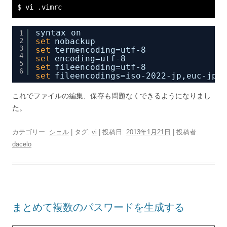
$ vi .vimrc
syntax on
1
2
set
nobackup
3
set
termencoding=utf-8
4
set
encoding=utf-8
5
set
fileencoding=utf-8
6
set
fileencodings=iso-2022-jp,euc-jp,u
これでファイルの編集、保存も問題なくできるようになりまし
た。
カテゴリー:
シェル
| タグ:
vi
| 投稿日:
2013年1月21日
|
投稿者:
dacelo
まとめて複数のパスワードを生成する