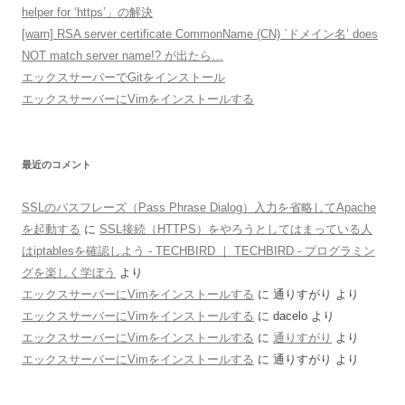
helper for ‘https’」の解決
[warn] RSA server certificate CommonName (CN) `ドメイン名’ does
NOT match server name!? が出たら…
エックスサーバーでGitをインストール
エックスサーバーにVimをインストールする
最近のコメント
SSLのパスフレーズ（Pass Phrase Dialog）入力を省略してApache
を起動する
に
SSL接続（HTTPS）をやろうとしてはまっている人
はiptablesを確認しよう - TECHBIRD ｜ TECHBIRD - プログラミン
グを楽しく学ぼう
より
エックスサーバーにVimをインストールする
に
通りすがり
より
エックスサーバーにVimをインストールする
に
dacelo
より
エックスサーバーにVimをインストールする
に
通りすがり
より
エックスサーバーにVimをインストールする
に
通りすがり
より