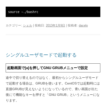
source ~./bashrc
カテゴリー:
シェル
| 投稿日:
2013年1月9日
|
投稿者:
dacelo
シングルユーザモードで起動する
起動画面で[a]を押してGNU GRUBメニューで設定
途中で切り替えるのではなく、最初からシングルユーザモード
で起動する場合は、GRUBを使います。CentOSでは起動時には
直接GRUBが見えないようになっているので、青い画面が出た
後にて機能なキーを押すと「GNU GRUB」というメニューにな
ります。