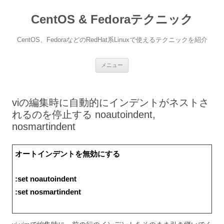
CentOS & Fedoraテクニック
CentOS、FedoraなどのRedHat系Linuxで使えるテクニックを紹介
コ
メニュー
ン
テ
ン
ツ
へ
viの編集時に自動的にインデントがネストさ
ス
キ
れるのを停止する noautoindent,
ッ
プ
nosmartindent
オートインデントを無効にする
:set noautoindent
:set nosmartindent