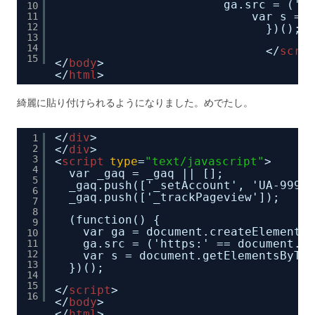
ga.src = ('ht
10
var s = d
11
12
})();
13
14
</
scrip
15
</
body
>
</
html
>
綺麗に貼り付けられるようになりました。めでたし。
</
div
>
1
2
</
div
>                               
3
<
script
type
=
"text/javascript"
>
4
var _gaq = _gaq || [];
5
_gaq.push(['_setAccount', 'UA-99999
6
_gaq.push(['_trackPageview']);
7
8
(function() {
9
var ga = document.createElement('
10
ga.src = ('https:' == document.lo
11
12
var s = document.getElementsByTag
13
})();
14
15
</
script
>
16
</
body
>                              
</
html
> 