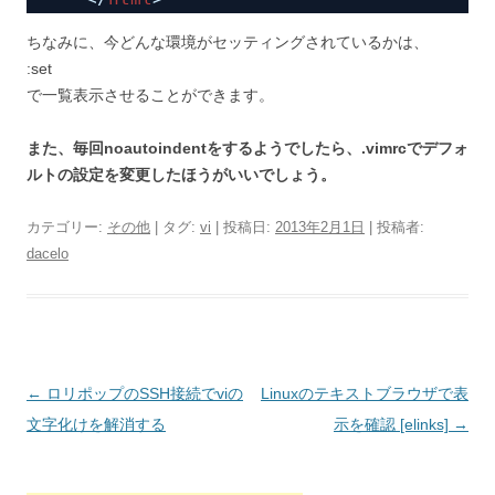
ちなみに、今どんな環境がセッティングされているかは、
:set
で一覧表示させることができます。
また、毎回noautoindentをするようでしたら、.vimrcでデフォ
ルトの設定を変更したほうがいいでしょう。
カテゴリー:
その他
| タグ:
vi
| 投稿日:
2013年2月1日
|
投稿者:
dacelo
投
←
ロリポップのSSH接続でviの
Linuxのテキストブラウザで表
稿
文字化けを解消する
示を確認 [elinks]
→
ナ
ビ