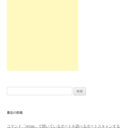
ゲ
ー
シ
ョ
ン
検
索:
最近の投稿
コマンド「nmap」で開いているポートを調べるポートスキャンする