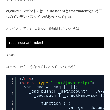
vi,vimのインデントには、autoindentとsmartindentという二
つのインデントスタイルがあった
んですね。
というわけで、smartindentを解除したいときは
:set nosmartindent
でOK。
コピペしたらこうなってしまっていたものが…
</
div
>                               
1
2
<
script
type
=
"text/javascript"
>
3
var _gaq = _gaq || [];
4
_gaq.push(['_setAccount', 'UA-999
5
_gaq.push(['_trackPageview']);
6
7
(function() {
8
var ga = document
9