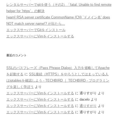
レンタルサーバーでgitを使う（その2）「fatal: Unable to find remote
helper for ‘https’」の解決
[warn] RSA server certificate CommonName (CN) `ドメイン名’ does
NOT match server name!? が出たら…
エックスサーバーでGitをインストール
エックスサーバーにVimをインストールする
最近のコメント
SSLのパスフレーズ（Pass Phrase Dialog）入力を省略してApache
を起動する
に
SSL接続（HTTPS）をやろうとしてはまっている人
はiptablesを確認しよう - TECHBIRD ｜ TECHBIRD - プログラミン
グを楽しく学ぼう
より
エックスサーバーにVimをインストールする
に
通りすがり
より
エックスサーバーにVimをインストールする
に
dacelo
より
エックスサーバーにVimをインストールする
に
通りすがり
より
エックスサーバーにVimをインストールする
に
通りすがり
より